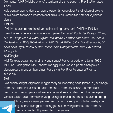
(komputer), HP (Mobile phone) atau konsol game seperti PlayStation atau
Xbox.
Ada banyak genre dan titel game esports yang dipertandingkan di seluruh
dunia dalam format turnamen dari skala kecil, komunitas sampai kejuaraan
dunia.
IDNLIVE
IDNLive adalah permainan live casino paling baru dari IDN Play. IDN live
memiliki service live casino dengan game
Baccarat, Roulette, Dragon Tiger,
Sic Bo, Bingo Sic Bo, Dadu Oglok, Red White, Lempar Koin Head Tail, Dice 6,
Terka Nomor 12 D, Tebak Nomor 24D, Tebak Billiard, Xoc Dia, Grandprix, 3D
Shio, Shio Fight, Niuniu, Suwit, Poker Dice, Gongball Jitu, Race Ball, Fantan,
Monopoly.
MMTangkas
MM Tangkas adalah permainan yang sangat terkenal pada era tahun 1980 –
1990 an. Pada game MM Tangkas menggunkan konsep permainan poker
dengan cara mencari kombinasi terbaik untuk 5 kartu antara 7 kartu
tersedia.
Slot
Slot sudah sangat digemari hingga menjadi booming pada jaman itu, sehingga
membuat beberapa kasino pada jaman itu memutuskan untuk membuat
permainan mesin game slot secara besar-besaran dan memiliki beragam
variasi. Salah satu permainan yang paling dikenal di Indonesia adalah dindong
atau slot buah, sayangnya operasi permainan ini sempat di tutup oleh pihak
berwenang karena dianggap melanggar hukum yang berlaku dan membuat
game ini perlahan mulai dilupakan oleh masyarakat.