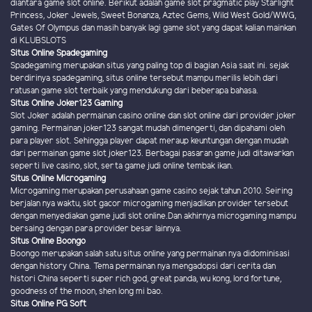
diantara game slot online. Berikut adalah game slot pragmatic play Starlight
Princess, Joker Jewels, Sweet Bonanza, Aztec Gems, Wild West Gold/WWG,
Gates Of Olympus dan masih banyak lagi game slot yang dapat kalian mainkan
di KLUBSLOTS
Situs Online Spadegaming
Spadegaming merupakan situs yang paling top di bagian Asia saat ini. sejak
berdirinya spadegaming, situs online tersebut mampu merilis lebih dari
ratusan game slot terbaik yang mendukung dari beberapa bahasa.
Situs Online Joker123 Gaming
Slot Joker adalah permainan casino online dan slot online dari provider joker
gaming. Permainan joker123 sangat mudah dimengerti, dan dipahami oleh
para player slot. Sehingga player dapat meraup keuntungan dengan mudah
dari permainan game slot joker123. Berbagai pasaran game judi ditawarkan
seperti live casino, slot, serta game judi online tembak ikan.
Situs Online Microgaming
Microgaming merupakan perusahaan game casino sejak tahun 2010. Seiring
berjalan nya waktu, slot gacor microgaming menjadikan provider tersebut
dengan menyediakan game judi slot online.Dan akhirnya microgaming mampu
bersaing dengan para provider besar lainnya.
Situs Online Boongo
Boongo merupakan salah satu situs online yang permainan nya didominisasi
dengan history China. Tema permainan nya mengadopsi dari cerita dan
histori China seperti super rich god, great panda, wu kong, lord fortune,
goodness of the moon, shen long mi bao.
Situs Online PG Soft