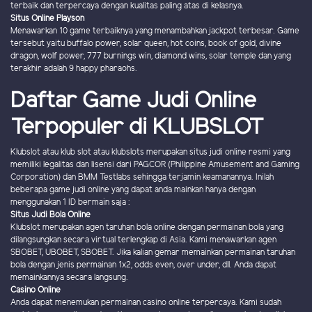
terbaik dan terpercaya dengan kualitas paling atas di kelasnya.
Situs Online Playson
Menawarkan 10 game terbaiknya yang menambahkan jackpot terbesar. Game
tersebut yaitu buffalo power, solar queen, hot coins, book of gold, divine
dragon, wolf power, 777 burnings win, diamond wins, solar temple dan yang
terakhir adalah 9 happy pharaohs.
Daftar Game Judi Online
Terpopuler di KLUBSLOT
Klubslot atau klub slot atau klubslots merupakan situs judi online resmi yang
memiliki legalitas dan lisensi dari PAGCOR (Philippine Amusement and Gaming
Corporation) dan BMM Testlabs sehingga terjamin keamanannya. Inilah
beberapa game judi online yang dapat anda mainkan hanya dengan
menggunakan 1 ID bermain saja :
Situs Judi Bola Online
Klubslot merupakan agen taruhan bola online dengan permainan bola yang
dilangsungkan secara virtual terlengkap di Asia. Kami menawarkan agen
SBOBET, UBOBET, SBOBET. Jika kalian gemar memainkan permainan taruhan
bola dengan jenis permainan 1x2, odds even, over under, dll. Anda dapat
memainkannya secara langsung.
Casino Online
Anda dapat menemukan permainan casino online terpercaya. Kami sudah