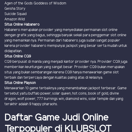
Agen of the Gods Goddess of Wisdom
Geisha Story
Suicide Squad
Amazon Wild
Situs Online Habanero
Habanero merupakan provider yang menyediakan permainan slot online
dengan grafik yang bagus, sehingga banyak sekali para penggemar slot online
yang memainkan nya. Permainan dari habanero juga sudah sangat populer
karena provider habanero mempunyai jackpot yang besar serta mudah untuk
didapatkan.
Situs Online CQ9
CQ9 berpusat di manila yang menjadi kantor provider nya. Provider CQ9 juga
memberikan keuntungan yang sangat besar. Provider CQ9 bukan merupakan
situs yang bukan sembarangan karena CQ9 hanya menawarkan game slot
terbaik dan terpercaya dengan kualitas paling atas di kelasnya.
Situs Online Playson
Menawarkan 10 game terbaiknya yang menambahkan jackpot terbesar. Game
tersebut yaitu buffalo power, solar queen, hot coins, book of gold, divine
dragon, wolf power, 777 burnings win, diamond wins, solar temple dan yang
terakhir adalah 9 happy pharaohs.
Daftar Game Judi Online
Terpopuler di KLUBSLOT