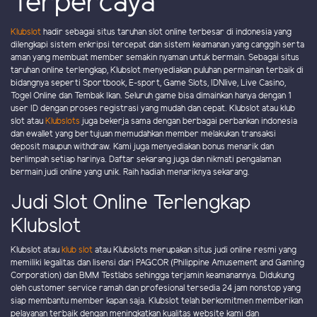
Terpercaya
Klubslot
hadir sebagai situs taruhan slot online terbesar di indonesia yang
dilengkapi sistem enkripsi tercepat dan sistem keamanan yang canggih serta
aman yang membuat member semakin nyaman untuk bermain. Sebagai situs
taruhan online terlengkap, Klubslot menyediakan puluhan permainan terbaik di
bidangnya seperti Sportbook, E-sport, Game Slots, IDNlive, Live Casino,
Togel Online dan Tembak Ikan. Seluruh game bisa dimainkan hanya dengan 1
user ID dengan proses registrasi yang mudah dan cepat. Klubslot atau klub
slot atau
Klubslots
juga bekerja sama dengan berbagai perbankan indonesia
dan ewallet yang bertujuan memudahkan member melakukan transaksi
deposit maupun withdraw. Kami juga menyediakan bonus menarik dan
berlimpah setiap harinya. Daftar sekarang juga dan nikmati pengalaman
bermain judi online yang unik. Raih hadiah menariknya sekarang.
Judi Slot Online Terlengkap
Klubslot
Klubslot atau
klub slot
atau Klubslots merupakan situs judi online resmi yang
memiliki legalitas dan lisensi dari PAGCOR (Philippine Amusement and Gaming
Corporation) dan BMM Testlabs sehingga terjamin keamanannya. Didukung
oleh customer service ramah dan profesional tersedia 24 jam nonstop yang
siap membantu member kapan saja. Klubslot telah berkomitmen memberikan
pelayanan terbaik dengan meningkatkan kualitas website kami dan