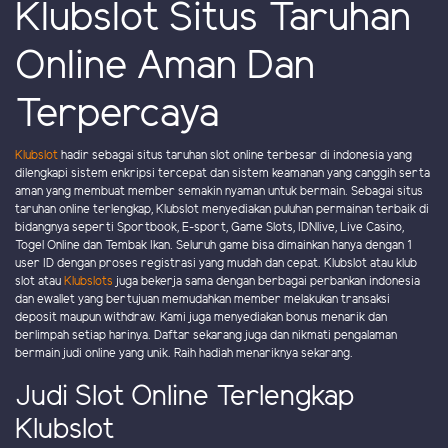
Klubslot Situs Taruhan
Online Aman Dan
Terpercaya
Klubslot
hadir sebagai situs taruhan slot online terbesar di indonesia yang
dilengkapi sistem enkripsi tercepat dan sistem keamanan yang canggih serta
aman yang membuat member semakin nyaman untuk bermain. Sebagai situs
taruhan online terlengkap, Klubslot menyediakan puluhan permainan terbaik di
bidangnya seperti Sportbook, E-sport, Game Slots, IDNlive, Live Casino,
Togel Online dan Tembak Ikan. Seluruh game bisa dimainkan hanya dengan 1
user ID dengan proses registrasi yang mudah dan cepat. Klubslot atau klub
slot atau
Klubslots
juga bekerja sama dengan berbagai perbankan indonesia
dan ewallet yang bertujuan memudahkan member melakukan transaksi
deposit maupun withdraw. Kami juga menyediakan bonus menarik dan
berlimpah setiap harinya. Daftar sekarang juga dan nikmati pengalaman
bermain judi online yang unik. Raih hadiah menariknya sekarang.
Judi Slot Online Terlengkap
Klubslot