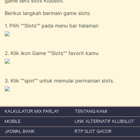
game seru slots Klubslot.
Berikut langkah bermain game slots:
1. Pilih ""Slots"" pada menu bar halaman
2. Klik ikon Game ""Slots"" favorit kamu
3. Klik ""spin"" untuk memulai permainan slots.
KALKULATOR MIX PARLAY
TENTANG KAMI
MOBILE
LINK ALTERNATIF KLUBSLOT
JADWAL BANK
RTP SLOT GACOR