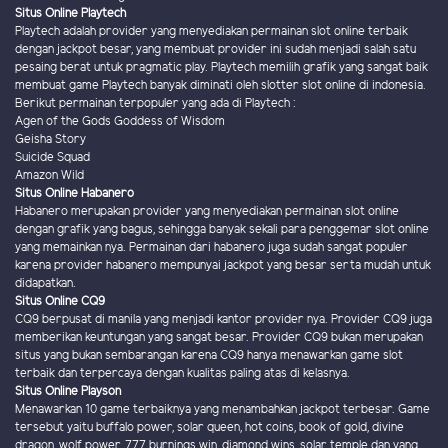
Situs Online Playtech
Playtech adalah provider yang menyediakan permainan slot online terbaik
dengan jackpot besar, yang membuat provider ini sudah menjadi salah satu
pesaing berat untuk pragmatic play. Playtech memilih grafik yang sangat baik
membuat game Playtech banyak diminati oleh slotter slot online di indonesia.
Berikut permainan terpopuler yang ada di Playtech :
Agen of the Gods Goddess of Wisdom
Geisha Story
Suicide Squad
Amazon Wild
Situs Online Habanero
Habanero merupakan provider yang menyediakan permainan slot online
dengan grafik yang bagus, sehingga banyak sekali para penggemar slot online
yang memainkan nya. Permainan dari habanero juga sudah sangat populer
karena provider habanero mempunyai jackpot yang besar serta mudah untuk
didapatkan.
Situs Online CQ9
CQ9 berpusat di manila yang menjadi kantor provider nya. Provider CQ9 juga
memberikan keuntungan yang sangat besar. Provider CQ9 bukan merupakan
situs yang bukan sembarangan karena CQ9 hanya menawarkan game slot
terbaik dan terpercaya dengan kualitas paling atas di kelasnya.
Situs Online Playson
Menawarkan 10 game terbaiknya yang menambahkan jackpot terbesar. Game
tersebut yaitu buffalo power, solar queen, hot coins, book of gold, divine
dragon, wolf power, 777 burnings win, diamond wins, solar temple dan yang